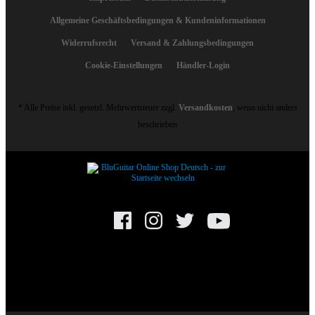
Allgemeine Geschäftsbedingungen & Kundeninformationen
Widerrufsrecht
Versand & Zahlungsbedingungen
Cookie-Einstellungen
Händler-Login
* Alle Preise inkl. gesetzl. Mehrwertsteuer zzgl.
Versandkosten
, wenn nicht anders
beschrieben
© BluGuitar GmbH 2025. Alle Rechte vorbehalten.