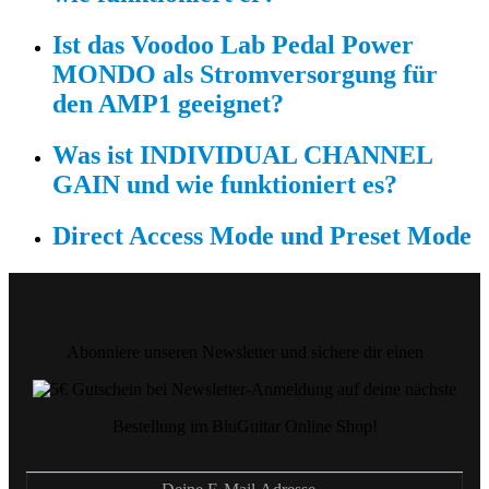
Ist das Voodoo Lab Pedal Power
MONDO als Stromversorgung für
den AMP1 geeignet?
Was ist INDIVIDUAL CHANNEL
GAIN und wie funktioniert es?
Direct Access Mode und Preset Mode
Abonniere unseren Newsletter und sichere dir einen
auf deine nächste
Bestellung im BluGuitar Online Shop!