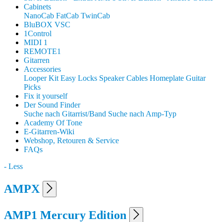
Cabinets
NanoCab
FatCab
TwinCab
BluBOX VSC
1Control
MIDI 1
REMOTE1
Gitarren
Accessories
Looper Kit
Easy Locks
Speaker Cables
Homeplate Guitar
Picks
Fix it yourself
Der Sound Finder
Suche nach Gitarrist/Band
Suche nach Amp-Typ
Academy Of Tone
E-Gitarren-Wiki
Webshop, Retouren & Service
FAQs
- Less
AMPX
AMP1 Mercury Edition