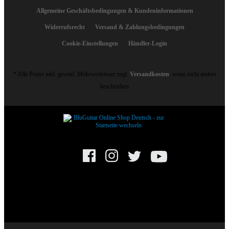
Allgemeine Geschäftsbedingungen & Kundeninformationen
Widerrufsrecht
Versand & Zahlungsbedingungen
Cookie-Einstellungen
Händler-Login
* Alle Preise inkl. gesetzl. Mehrwertsteuer zzgl.
Versandkosten
, wenn nicht anders
beschrieben
© BluGuitar GmbH 2025. Alle Rechte vorbehalten.