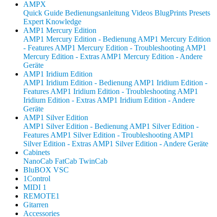
AMPX
Quick Guide
Bedienungsanleitung
Videos
BlugPrints
Presets
Expert Knowledge
AMP1 Mercury Edition
AMP1 Mercury Edition - Bedienung
AMP1 Mercury Edition
- Features
AMP1 Mercury Edition - Troubleshooting
AMP1
Mercury Edition - Extras
AMP1 Mercury Edition - Andere
Geräte
AMP1 Iridium Edition
AMP1 Iridium Edition - Bedienung
AMP1 Iridium Edition -
Features
AMP1 Iridium Edition - Troubleshooting
AMP1
Iridium Edition - Extras
AMP1 Iridium Edition - Andere
Geräte
AMP1 Silver Edition
AMP1 Silver Edition - Bedienung
AMP1 Silver Edition -
Features
AMP1 Silver Edition - Troubleshooting
AMP1
Silver Edition - Extras
AMP1 Silver Edition - Andere Geräte
Cabinets
NanoCab
FatCab
TwinCab
BluBOX VSC
1Control
MIDI 1
REMOTE1
Gitarren
Accessories