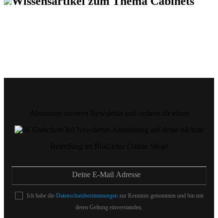
Wissensartikel zum Thema Cabinets
Abonniere unseren Newsletter und sichere dir einen
auf deine nächste
Bestellung im BluGuitar Online Shop!
Ich habe die
Datenschutzbestimmungen
zur Kenntnis genommen und bin mit
deren Geltung einverstanden.