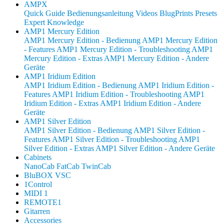
AMPX
Quick Guide
Bedienungsanleitung
Videos
BlugPrints
Presets
Expert Knowledge
AMP1 Mercury Edition
AMP1 Mercury Edition - Bedienung
AMP1 Mercury Edition
- Features
AMP1 Mercury Edition - Troubleshooting
AMP1
Mercury Edition - Extras
AMP1 Mercury Edition - Andere
Geräte
AMP1 Iridium Edition
AMP1 Iridium Edition - Bedienung
AMP1 Iridium Edition -
Features
AMP1 Iridium Edition - Troubleshooting
AMP1
Iridium Edition - Extras
AMP1 Iridium Edition - Andere
Geräte
AMP1 Silver Edition
AMP1 Silver Edition - Bedienung
AMP1 Silver Edition -
Features
AMP1 Silver Edition - Troubleshooting
AMP1
Silver Edition - Extras
AMP1 Silver Edition - Andere Geräte
Cabinets
NanoCab
FatCab
TwinCab
BluBOX VSC
1Control
MIDI 1
REMOTE1
Gitarren
Accessories