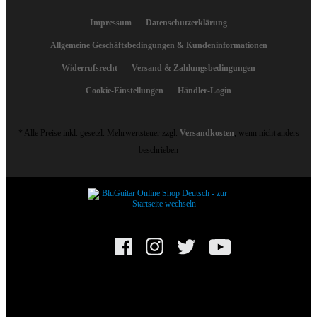
Impressum
Datenschutzerklärung
Allgemeine Geschäftsbedingungen & Kundeninformationen
Widerrufsrecht
Versand & Zahlungsbedingungen
Cookie-Einstellungen
Händler-Login
* Alle Preise inkl. gesetzl. Mehrwertsteuer zzgl.
Versandkosten
, wenn nicht anders
beschrieben
© BluGuitar GmbH 2025. Alle Rechte vorbehalten.