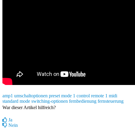
amp1
umschaltoptionen
preset mode
1 control
remote 1
midi
standard mode
switching-optionen
fernbedienung
fernsteuerung
War dieser Artikel hilfreich?
Ja
Nein