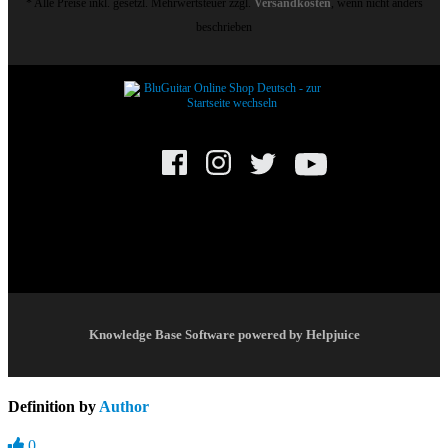
* Alle Preise inkl. gesetzl. Mehrwertsteuer zzgl.
Versandkosten
, wenn nicht anders
beschrieben
© BluGuitar GmbH 2025. Alle Rechte vorbehalten.
Knowledge Base Software powered by Helpjuice
Definition by
Author
0