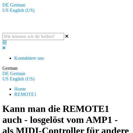
DE
German
US
English (US)
Die BluGuitar Knowledge Base
Kontaktiere uns
German
DE
German
US
English (US)
Home
REMOTE1
Kann man die REMOTE1
auch - losgelöst vom AMP1 -
als MIDI-Controller für andere