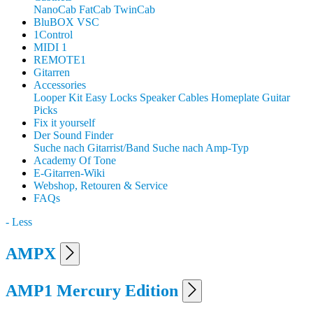
NanoCab
FatCab
TwinCab
BluBOX VSC
1Control
MIDI 1
REMOTE1
Gitarren
Accessories
Looper Kit
Easy Locks
Speaker Cables
Homeplate Guitar
Picks
Fix it yourself
Der Sound Finder
Suche nach Gitarrist/Band
Suche nach Amp-Typ
Academy Of Tone
E-Gitarren-Wiki
Webshop, Retouren & Service
FAQs
- Less
AMPX
AMP1 Mercury Edition